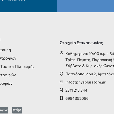
η
Στοιχεία Επικοινωνίας
γγραφή
Καθημερινά: 10:00 π.μ.– 3:
ιστροφών
Τρίτη, Πέμπτη, Παρασκευή 5
Σάββατο & Κυριακή: Κλεισ
 Τρόποι Πληρωμής
Παπαδόπουλου 2, Αμπελόκη
ιστροφών
info@physplusstore.gr
τροφών
2311 218 344
6984352086