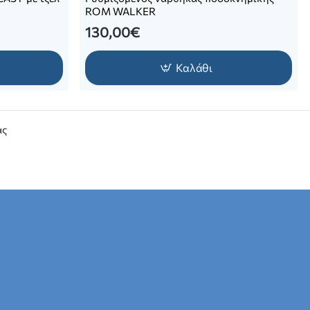
ROM WALKER
130,00€
Καλάθι
ας