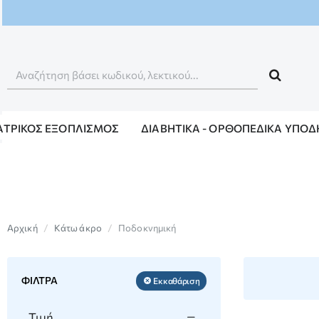
Αναζήτηση
βάσει
κωδικού,
ΙΑΤΡΙΚΌΣ ΕΞΟΠΛΙΣΜΌΣ
ΔΙΑΒΗΤΙΚΆ - ΟΡΘΟΠΕΔΙΚΆ ΥΠΟ
λεκτικού...
home
Κάτω άκρο
Ποδοκνημική
ΦΊΛΤΡΑ
Εκκαθάριση
Τιμή