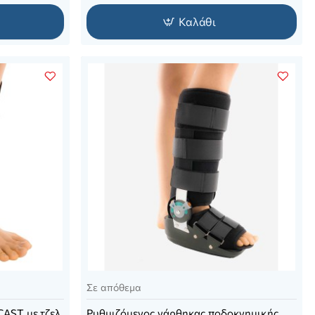
Καλάθι
Σε απόθεμα
AST με τζελ
Ρυθμιζόμενος νάρθηκας ποδοκνημικής