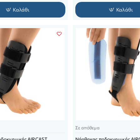
Καλάθι
Καλάθι
Σε απόθεμα
οδοκνημικής AIRCAST
Νάρθηκας ποδοκνημικής AIRC