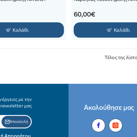
60,00€
Καλάθι
Καλάθι
Τέλος της λίστ
νέργειες με την
newsletter μας
Ακολούθησε μας
Αποστολή
κή Απορρήτου