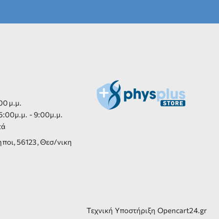
00 μ.μ.
:00μ.μ. - 9:00μ.μ.
τά
ποι, 56123, Θεσ/νικη
Τεχνική Υποστήριξη Opencart24.gr