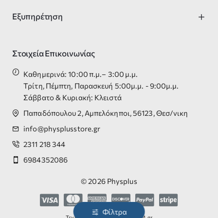
Εξυπηρέτηση
Στοιχεία Επικοινωνίας
Καθημερινά: 10:00 π.μ.– 3:00 μ.μ.
Τρίτη, Πέμπτη, Παρασκευή 5:00μ.μ. - 9:00μ.μ.
Σάββατο & Κυριακή: Κλειστά
Παπαδόπουλου 2, Αμπελόκηποι, 56123, Θεσ/νικη
info@physplusstore.gr
2311 218 344
6984352086
©
2026
Physplus
Φίλτρα
Τεχνική Υποστήριξη Opencart24.gr